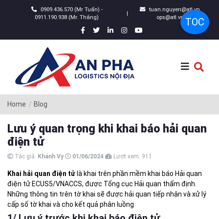
0909.436.570 (Mr Tuấn) -
tuan.nguyen@atl.vn,
|
0911.190.938 (Mr. Thắng)
ops@atl.vn
TOC
Home
Blog
Lưu ý quan trọng khi khai báo hải quan
điện tử
Tác giả:
Khánh Vy
01/06/2024
Lượt xem:
911
Khai hải quan điện tử
là khai trên phần mềm khai báo Hải quan
điện tử ECUS5/VNACCS, được Tổng cục Hải quan thẩm định.
Những thông tin trên tờ khai sẽ được hải quan tiếp nhận và xử lý
cấp số tờ khai và cho kết quả phân luồng
1/ Lưu ý trước khi khai báo điện tử