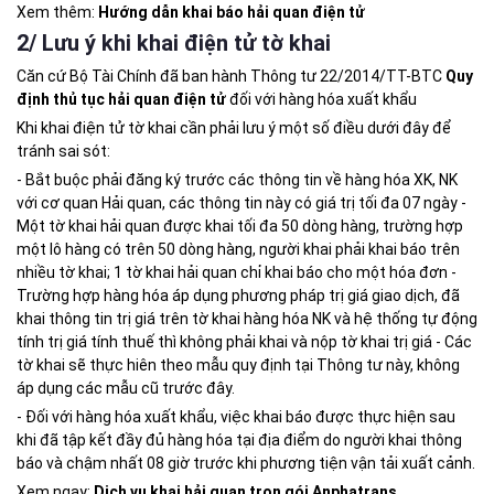
Xem thêm:
Hướng dẫn khai báo hải quan điện tử
2/ Lưu ý khi khai điện tử tờ khai
Căn cứ Bộ Tài Chính đã ban hành Thông tư 22/2014/TT-BTC
Quy
định thủ tục hải quan điện tử
đối với hàng hóa xuất khẩu
Khi khai điện tử tờ khai cần phải lưu ý một số điều dưới đây để
tránh sai sót:
- Bắt buộc phải đăng ký trước các thông tin về hàng hóa XK, NK
với cơ quan Hải quan, các thông tin này có giá trị tối đa 07 ngày -
Một tờ khai hải quan được khai tối đa 50 dòng hàng, trường hợp
một lô hàng có trên 50 dòng hàng, người khai phải khai báo trên
nhiều tờ khai; 1 tờ khai hải quan chỉ khai báo cho một hóa đơn -
Trường hợp hàng hóa áp dụng phương pháp trị giá giao dịch, đã
khai thông tin trị giá trên tờ khai hàng hóa NK và hệ thống tự động
tính trị giá tính thuế thì không phải khai và nộp tờ khai trị giá - Các
tờ khai sẽ thực hiên theo mẫu quy định tại Thông tư này, không
áp dụng các mẫu cũ trước đây.
- Đối với hàng hóa xuất khẩu, việc khai báo được thực hiện sau
khi đã tập kết đầy đủ hàng hóa tại địa điểm do người khai thông
báo và chậm nhất 08 giờ trước khi phương tiện vận tải xuất cảnh.
Xem ngay:
Dịch vụ khai hải quan trọn gói Anphatrans