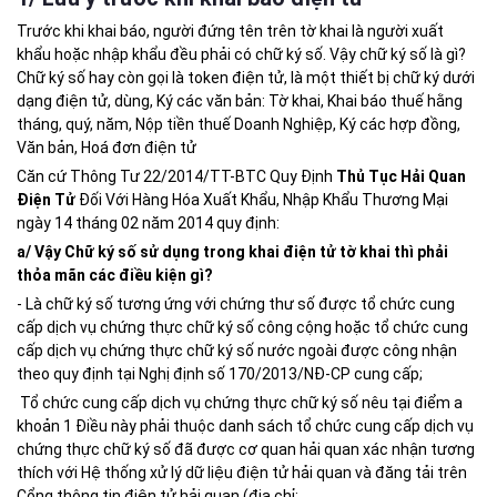
Trước khi khai báo, người đứng tên trên tờ khai là người xuất
khẩu hoặc nhập khẩu đều phải có chữ ký số. Vậy chữ ký số là gì?
Chữ ký số hay còn gọi là token điện tử, là một thiết bị chữ ký dưới
dạng điện tử, dùng, Ký các văn bản: Tờ khai, Khai báo thuế hằng
tháng, quý, năm, Nộp tiền thuế Doanh Nghiệp, Ký các hợp đồng,
Văn bản, Hoá đơn điện tử
Căn cứ Thông Tư 22/2014/TT-BTC Quy Định
Thủ Tục Hải Quan
Điện Tử
Đối Với Hàng Hóa Xuất Khẩu, Nhập Khẩu Thương Mại
ngày 14 tháng 02 năm 2014 quy định:
a/ Vậy Chữ ký số sử dụng trong khai điện tử tờ khai thì phải
thỏa mãn các điều kiện gì?
- Là chữ ký số tương ứng với chứng thư số được tổ chức cung
cấp dịch vụ chứng thực chữ ký số công cộng hoặc tổ chức cung
cấp dịch vụ chứng thực chữ ký số nước ngoài được công nhận
theo quy định tại Nghị định số 170/2013/NĐ-CP cung cấp;
Tổ chức cung cấp dịch vụ chứng thực chữ ký số nêu tại điểm a
khoản 1 Điều này phải thuộc danh sách tổ chức cung cấp dịch vụ
chứng thực chữ ký số đã được cơ quan hải quan xác nhận tương
thích với Hệ thống xử lý dữ liệu điện tử hải quan và đăng tải trên
Cổng thông tin điện tử hải quan (địa chỉ: