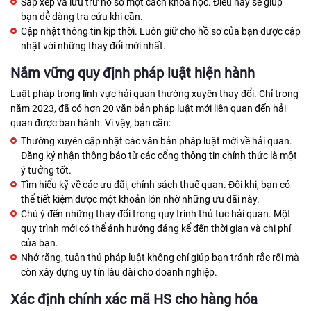
Sắp xếp và lưu trữ hồ sơ một cách khoa học. Điều này sẽ giúp
bạn dễ dàng tra cứu khi cần.
Cập nhật thông tin kịp thời. Luôn giữ cho hồ sơ của bạn được cập
nhật với những thay đổi mới nhất.
Nắm vững quy định pháp luật hiện hành
Luật pháp trong lĩnh vực hải quan thường xuyên thay đổi. Chỉ trong
năm 2023, đã có hơn 20 văn bản pháp luật mới liên quan đến hải
quan được ban hành. Vì vậy, bạn cần:
Thường xuyên cập nhật các văn bản pháp luật mới về hải quan.
Đăng ký nhận thông báo từ các cổng thông tin chính thức là một
ý tưởng tốt.
Tìm hiểu kỹ về các ưu đãi, chính sách thuế quan. Đôi khi, bạn có
thể tiết kiệm được một khoản lớn nhờ những ưu đãi này.
Chú ý đến những thay đổi trong quy trình thủ tục hải quan. Một
quy trình mới có thể ảnh hưởng đáng kể đến thời gian và chi phí
của bạn.
Nhớ rằng, tuân thủ pháp luật không chỉ giúp bạn tránh rắc rối mà
còn xây dựng uy tín lâu dài cho doanh nghiệp.
Xác định chính xác mã HS cho hàng hóa