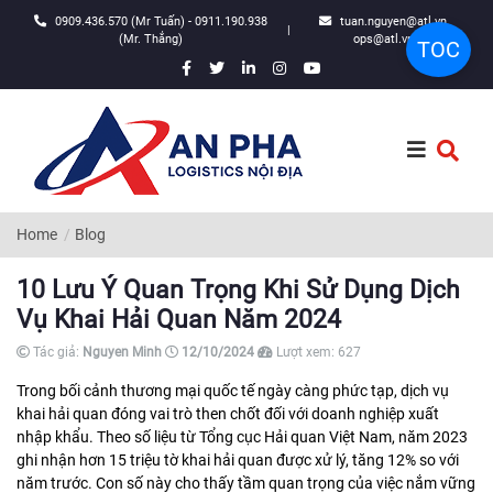
0909.436.570 (Mr Tuấn) - 0911.190.938
tuan.nguyen@atl.vn,
|
(Mr. Thắng)
ops@atl.vn
TOC
Home
Blog
10 Lưu Ý Quan Trọng Khi Sử Dụng Dịch
Vụ Khai Hải Quan Năm 2024
Tác giả:
Nguyen Minh
12/10/2024
Lượt xem:
627
Trong bối cảnh thương mại quốc tế ngày càng phức tạp, dịch vụ
khai hải quan đóng vai trò then chốt đối với doanh nghiệp xuất
nhập khẩu. Theo số liệu từ Tổng cục Hải quan Việt Nam, năm 2023
ghi nhận hơn 15 triệu tờ khai hải quan được xử lý, tăng 12% so với
năm trước. Con số này cho thấy tầm quan trọng của việc nắm vững