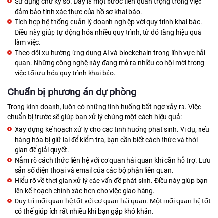
Sử dụng chữ ký số. Đây là một bước tiến quan trọng trong việc
đảm bảo tính xác thực của hồ sơ khai báo.
Tích hợp hệ thống quản lý doanh nghiệp với quy trình khai báo.
Điều này giúp tự động hóa nhiều quy trình, từ đó tăng hiệu quả
làm việc.
Theo dõi xu hướng ứng dụng AI và blockchain trong lĩnh vực hải
quan. Những công nghệ này đang mở ra nhiều cơ hội mới trong
việc tối ưu hóa quy trình khai báo.
Chuẩn bị phương án dự phòng
Trong kinh doanh, luôn có những tình huống bất ngờ xảy ra. Việc
chuẩn bị trước sẽ giúp bạn xử lý chúng một cách hiệu quả:
Xây dựng kế hoạch xử lý cho các tình huống phát sinh. Ví dụ, nếu
hàng hóa bị giữ lại để kiểm tra, bạn cần biết cách thức và thời
gian để giải quyết.
Nắm rõ cách thức liên hệ với cơ quan hải quan khi cần hỗ trợ. Lưu
sẵn số điện thoại và email của các bộ phận liên quan.
Hiểu rõ về thời gian xử lý các vấn đề phát sinh. Điều này giúp bạn
lên kế hoạch chính xác hơn cho việc giao hàng.
Duy trì mối quan hệ tốt với cơ quan hải quan. Một mối quan hệ tốt
có thể giúp ích rất nhiều khi bạn gặp khó khăn.