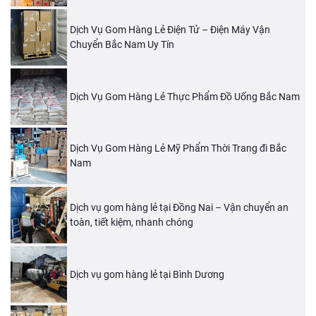
Dịch Vụ Gom Hàng Lẻ Điện Tử – Điện Máy Vận
Chuyển Bắc Nam Uy Tín
Dịch Vụ Gom Hàng Lẻ Thực Phẩm Đồ Uống Bắc Nam
Dịch Vụ Gom Hàng Lẻ Mỹ Phẩm Thời Trang đi Bắc
Nam
Dịch vụ gom hàng lẻ tại Đồng Nai – Vận chuyển an
toàn, tiết kiệm, nhanh chóng
Dịch vụ gom hàng lẻ tại Bình Dương