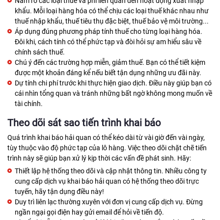
Nắm rõ các loại thuế và phí liên quan đến hoạt động xuất nhập
khẩu. Mỗi loại hàng hóa có thể chịu các loại thuế khác nhau như
thuế nhập khẩu, thuế tiêu thụ đặc biệt, thuế bảo vệ môi trường...
Áp dụng đúng phương pháp tính thuế cho từng loại hàng hóa.
Đôi khi, cách tính có thể phức tạp và đòi hỏi sự am hiểu sâu về
chính sách thuế.
Chú ý đến các trường hợp miễn, giảm thuế. Bạn có thể tiết kiệm
được một khoản đáng kể nếu biết tận dụng những ưu đãi này.
Dự tính chi phí trước khi thực hiện giao dịch. Điều này giúp bạn có
cái nhìn tổng quan và tránh những bất ngờ không mong muốn về
tài chính.
Theo dõi sát sao tiến trình khai báo
Quá trình khai báo hải quan có thể kéo dài từ vài giờ đến vài ngày,
tùy thuộc vào độ phức tạp của lô hàng. Việc theo dõi chặt chẽ tiến
trình này sẽ giúp bạn xử lý kịp thời các vấn đề phát sinh. Hãy:
Thiết lập hệ thống theo dõi và cập nhật thông tin. Nhiều công ty
cung cấp dịch vụ khai báo hải quan có hệ thống theo dõi trực
tuyến, hãy tận dụng điều này!
Duy trì liên lạc thường xuyên với đơn vị cung cấp dịch vụ. Đừng
ngần ngại gọi điện hay gửi email để hỏi về tiến độ.