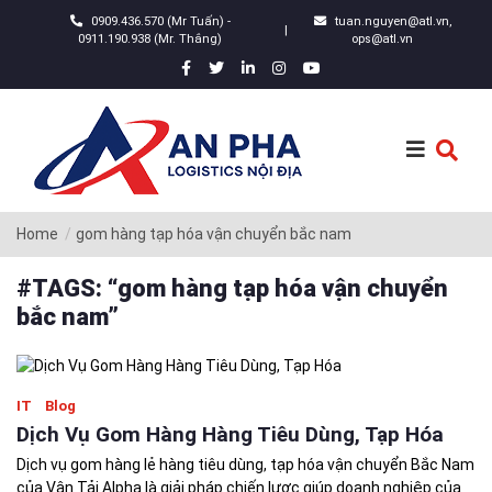
0909.436.570 (Mr Tuấn) -
tuan.nguyen@atl.vn,
|
0911.190.938 (Mr. Thắng)
ops@atl.vn
Home
gom hàng tạp hóa vận chuyển bắc nam
#TAGS: “gom hàng tạp hóa vận chuyển
bắc nam”
IT
Blog
Dịch Vụ Gom Hàng Hàng Tiêu Dùng, Tạp Hóa
Dịch vụ gom hàng lẻ hàng tiêu dùng, tạp hóa vận chuyển Bắc Nam
của Vận Tải Alpha là giải pháp chiến lược giúp doanh nghiệp của