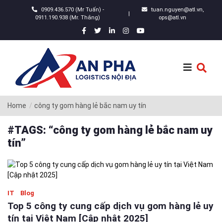
0909.436.570 (Mr Tuấn) -
tuan.nguyen@atl.vn,
|
0911.190.938 (Mr. Thắng)
ops@atl.vn
Home
công ty gom hàng lẻ bắc nam uy tín
#TAGS: “công ty gom hàng lẻ bắc nam uy
tín”
IT
Blog
Top 5 công ty cung cấp dịch vụ gom hàng lẻ uy
tín tại Việt Nam [Cập nhật 2025]