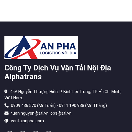
Công Ty Dịch Vụ Vận Tải Nội Địa
Alphatrans
45A Nguyễn Thượng Hiền, P. Bình Lợi Trung, TP. Hồ Chí Minh,
Việt Nam.
0909.436.570 (Mr Tuấn) - 0911.190.938 (Mr. Thắng)
tuan.nguyen@atl.vn, ops@atl.vn
vantaianpha.com