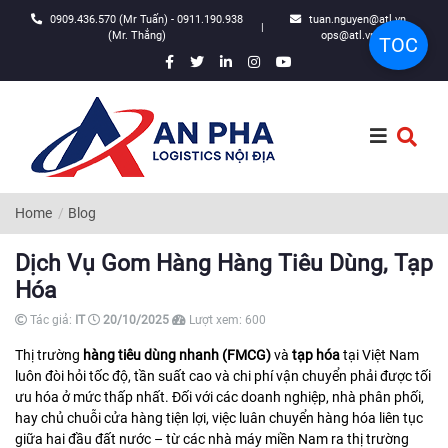
0909.436.570 (Mr Tuấn) - 0911.190.938
tuan.nguyen@atl.vn,
|
(Mr. Thắng)
ops@atl.vn
TOC
Home
Blog
Dịch Vụ Gom Hàng Hàng Tiêu Dùng, Tạp
Hóa
Tác giả:
IT
20/10/2025
Lượt xem:
600
Thị trường
hàng tiêu dùng nhanh (FMCG)
và
tạp hóa
tại Việt Nam
luôn đòi hỏi tốc độ, tần suất cao và chi phí vận chuyển phải được tối
ưu hóa ở mức thấp nhất. Đối với các doanh nghiệp, nhà phân phối,
hay chủ chuỗi cửa hàng tiện lợi, việc luân chuyển hàng hóa liên tục
giữa hai đầu đất nước – từ các nhà máy miền Nam ra thị trường