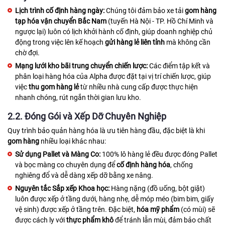
Lịch trình cố định hàng ngày:
Chúng tôi đảm bảo xe tải
gom hàng
tạp hóa vận chuyển Bắc Nam
(tuyến Hà Nội - TP. Hồ Chí Minh và
ngược lại) luôn có lịch khởi hành cố định, giúp doanh nghiệp chủ
động trong việc lên kế hoạch
gửi hàng lẻ liên tỉnh
mà không cần
chờ đợi.
Mạng lưới kho bãi trung chuyển chiến lược:
Các điểm tập kết và
phân loại hàng hóa của Alpha được đặt tại vị trí chiến lược, giúp
việc
thu gom hàng lẻ
từ nhiều nhà cung cấp được thực hiện
nhanh chóng, rút ngắn thời gian lưu kho.
2.2. Đóng Gói và Xếp Dỡ Chuyên Nghiệp
Quy trình bảo quản hàng hóa là ưu tiên hàng đầu, đặc biệt là khi
gom hàng
nhiều loại khác nhau:
Sử dụng Pallet và Màng Co:
100% lô hàng lẻ đều được đóng Pallet
và bọc màng co chuyên dụng để
cố định hàng hóa
, chống
nghiêng đổ và dễ dàng xếp dỡ bằng xe nâng.
Nguyên tắc Sắp xếp Khoa học:
Hàng nặng (đồ uống, bột giặt)
luôn được xếp ở tầng dưới, hàng nhẹ, dễ móp méo (bim bim, giấy
vệ sinh) được xếp ở tầng trên. Đặc biệt,
hóa mỹ phẩm
(có mùi) sẽ
được cách ly với
thực phẩm khô
để tránh lẫn mùi, đảm bảo chất