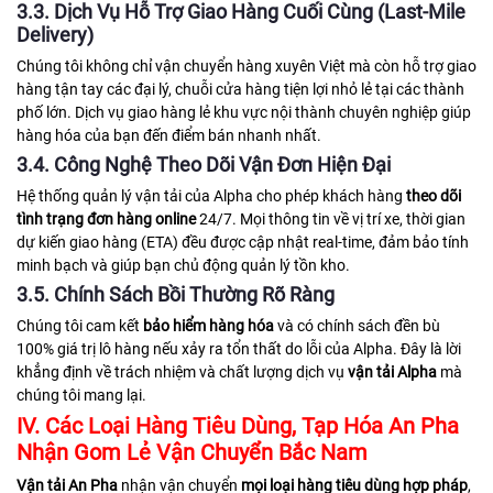
3.3. Dịch Vụ Hỗ Trợ Giao Hàng Cuối Cùng (Last-Mile
Delivery)
Chúng tôi không chỉ vận chuyển hàng xuyên Việt mà còn hỗ trợ giao
hàng tận tay các đại lý, chuỗi cửa hàng tiện lợi nhỏ lẻ tại các thành
phố lớn. Dịch vụ giao hàng lẻ khu vực nội thành chuyên nghiệp giúp
hàng hóa của bạn đến điểm bán nhanh nhất.
3.4. Công Nghệ Theo Dõi Vận Đơn Hiện Đại
Hệ thống quản lý vận tải của Alpha cho phép khách hàng
theo dõi
tình trạng đơn hàng online
24/7. Mọi thông tin về vị trí xe, thời gian
dự kiến giao hàng (ETA) đều được cập nhật real-time, đảm bảo tính
minh bạch và giúp bạn chủ động quản lý tồn kho.
3.5. Chính Sách Bồi Thường Rõ Ràng
Chúng tôi cam kết
bảo hiểm hàng hóa
và có chính sách đền bù
100% giá trị lô hàng nếu xảy ra tổn thất do lỗi của Alpha. Đây là lời
khẳng định về trách nhiệm và chất lượng dịch vụ
vận tải Alpha
mà
chúng tôi mang lại.
IV. Các Loại Hàng Tiêu Dùng, Tạp Hóa An Pha
Nhận Gom Lẻ Vận Chuyển Bắc Nam
Vận tải An Pha
nhận vận chuyển
mọi loại hàng tiêu dùng hợp pháp
,