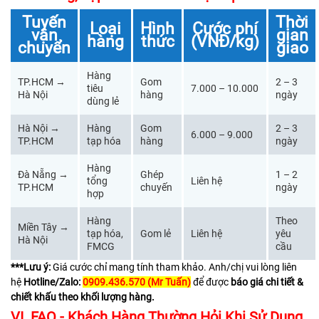
Tuyến
Thời
Loại
Hình
Cước phí
vận
gian
hàng
thức
(VNĐ/kg)
chuyển
giao
Hàng
TP.HCM →
Gom
2 – 3
tiêu
7.000 – 10.000
Hà Nội
hàng
ngày
dùng lẻ
Hà Nội →
Hàng
Gom
2 – 3
6.000 – 9.000
TP.HCM
tạp hóa
hàng
ngày
Hàng
Đà Nẵng →
Ghép
1 – 2
tổng
Liên hệ
TP.HCM
chuyến
ngày
hợp
Hàng
Theo
Miền Tây →
tạp hóa,
Gom lẻ
Liên hệ
yêu
Hà Nội
FMCG
cầu
***Lưu ý:
Giá cước chỉ mang tính tham khảo. Anh/chị vui lòng liên
hệ
Hotline/Zalo:
0909.436.570 (Mr Tuấn)
để được
báo giá chi tiết &
chiết khấu theo khối lượng hàng.
VI. FAQ - Khách Hàng Thường Hỏi Khi Sử Dụng