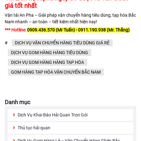
giá tốt nhất
Vận tải An Pha – Giải pháp vận chuyển hàng tiêu dùng, tạp hóa Bắc
Nam nhanh – an toàn – tiết kiệm nhất hiện nay!
*** Hotline:
0909.436.570 (Mr Tuấn) - 0911.190.938 (Mr. Thắng)
#
DỊCH VỤ VẬN CHUYỂN HÀNG TIÊU DÙNG GIÁ RẺ
DỊCH VỤ GOM HÀNG HÀNG TIÊU DÙNG
DỊCH VỤ GOM HÀNG HÀNG TẠP HÓA
GOM HÀNG TẠP HÓA VẬN CHUYỂN BẮC NAM
Danh mục
Dịch Vụ Khai Báo Hải Quan Trọn Gói
Thủ tục hải quan
Dịch Vụ Gom Hàng Lẻ – Vận Chuyển Hàng Ghép Bắc