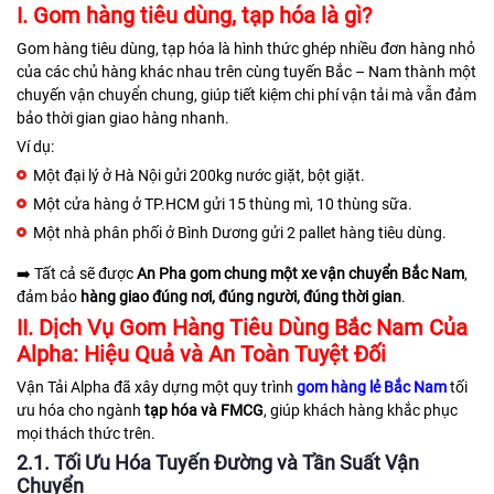
I. Gom hàng tiêu dùng, tạp hóa là gì?
Gom hàng tiêu dùng, tạp hóa là hình thức ghép nhiều đơn hàng nhỏ
của các chủ hàng khác nhau trên cùng tuyến Bắc – Nam thành một
chuyến vận chuyển chung, giúp tiết kiệm chi phí vận tải mà vẫn đảm
bảo thời gian giao hàng nhanh.
Ví dụ:
Một đại lý ở Hà Nội gửi 200kg nước giặt, bột giặt.
Một cửa hàng ở TP.HCM gửi 15 thùng mì, 10 thùng sữa.
Một nhà phân phối ở Bình Dương gửi 2 pallet hàng tiêu dùng.
➡️ Tất cả sẽ được
An Pha gom chung một xe vận chuyển Bắc Nam
,
đảm bảo
hàng giao đúng nơi, đúng người, đúng thời gian
.
II. Dịch Vụ Gom Hàng Tiêu Dùng Bắc Nam Của
Alpha: Hiệu Quả và An Toàn Tuyệt Đối
Vận Tải Alpha đã xây dựng một quy trình
gom hàng lẻ Bắc Nam
tối
ưu hóa cho ngành
tạp hóa và FMCG
, giúp khách hàng khắc phục
mọi thách thức trên.
2.1. Tối Ưu Hóa Tuyến Đường và Tần Suất Vận
Chuyển