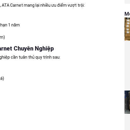
 ATA Carnet mang lại nhiều ưu điểm vượt trội:
Mớ
i hạn 1 năm
am)
arnet Chuyên Nghiệp
ghiệp cần tuân thủ quy trình sau:
iá)