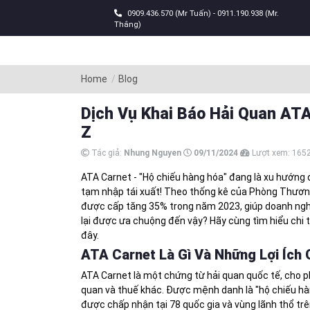
0909.436.570 (Mr Tuấn) - 0911.190.938 (Mr.
Thắng)
Home
Blog
Dịch Vụ Khai Báo Hải Quan ATA
Z
Tác giả:
Nhung Nguyen
09/11/2024
Lượt xem:
165
ATA Carnet - "Hộ chiếu hàng hóa" đang là xu hướng
tạm nhập tái xuất! Theo thống kê của Phòng Thươn
được cấp tăng 35% trong năm 2023, giúp doanh nghi
lại được ưa chuộng đến vậy? Hãy cùng tìm hiểu chi t
đây.
ATA Carnet Là Gì Và Những Lợi Ích
ATA Carnet là một chứng từ hải quan quốc tế, cho p
quan và thuế khác. Được mệnh danh là "hộ chiếu hàn
được chấp nhận tại 78 quốc gia và vùng lãnh thổ trên