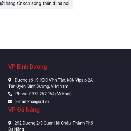
gửi hàng từ kcn sóng thần đi hà nội
VP Bình Dương
Đường số 19, KDC Vĩnh Tân, KCN Vipsip 2A,
Tân Uyên, Bình Dương, Việt Nam
Phone: 0973 267 964 (Mr.Khải)
Email: khai@atl.vn
VP Đà Nẵng
292 Đường 2/9 Quận Hải Châu, Thành Phố
Đà Nẵng