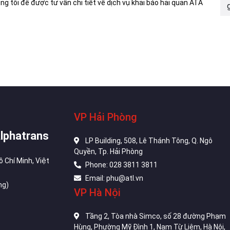
ng tôi để được tư vấn chi tiết về dịch vụ khai báo hải quan ATA
VP Hải Phòng
Alphatrans
LP Building, 508, Lê Thánh Tông, Q. Ngô
Quyền, Tp. Hải Phòng
ồ Chí Minh, Việt
Phone: 028 3811 3811
Email: phu@atl.vn
ng)
VP Hà Nội
Tầng 2, Tòa nhà Simco, số 28 đường Phạm
Hùng, Phường Mỹ Đình 1, Nam Từ Liêm, Hà Nội,