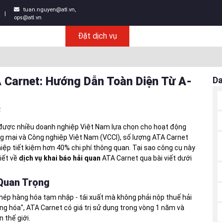
tuan.nguyen@atl.vn,
|
ops@atl.vn
Đặt dịch vụ
 Carnet: Hướng Dẫn Toàn Diện Từ A-
D
2
 được nhiều doanh nghiệp Việt Nam lựa chọn cho hoạt động
g mại và Công nghiệp Việt Nam (VCCI), số lượng ATA Carnet
ệp tiết kiệm hơn 40% chi phí thông quan. Tại sao công cụ này
iết về
dịch vụ khai báo hải quan
ATA Carnet qua bài viết dưới
 Quan Trọng
hép hàng hóa tạm nhập - tái xuất mà không phải nộp thuế hải
g hóa", ATA Carnet có giá trị sử dụng trong vòng 1 năm và
 thế giới.