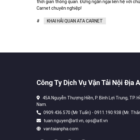
thời gian thông quan. Đừng ngần ngại liên hệ với chú
Carnet chuyên nghiệp!
#
KHAI HẢI QUAN ATA CARNET
Công Ty Dịch Vụ Vận Tải Nội Địa 
45A Nguyễn Thượng Hiền, P. Bình Lợi Trung, TP. H
Nam.
0909.436.570 (Mr Tuấn) - 0911.190.938 (Mr. Thắ
tuan.nguyen@atl.vn, ops@atl.vn
vantaianpha.com