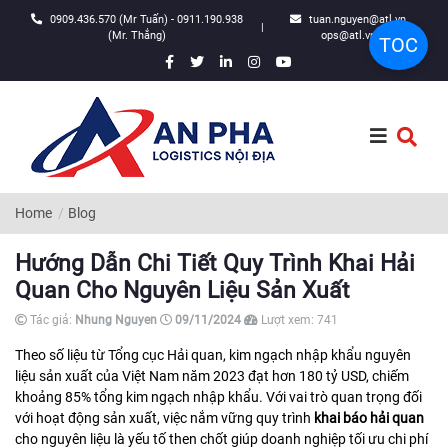
0909.436.570 (Mr Tuấn) - 0911.190.938
tuan.nguyen@atl.vn,
|
(Mr. Thắng)
ops@atl.vn
TOC
Home
Blog
Hướng Dẫn Chi Tiết Quy Trình Khai Hải
Quan Cho Nguyên Liệu Sản Xuất
Tác giả:
Nhung Nguyen
09/11/2024
Lượt xem:
741
Theo số liệu từ Tổng cục Hải quan, kim ngạch nhập khẩu nguyên
liệu sản xuất của Việt Nam năm 2023 đạt hơn 180 tỷ USD, chiếm
khoảng 85% tổng kim ngạch nhập khẩu. Với vai trò quan trọng đối
với hoạt động sản xuất, việc nắm vững quy trình
khai báo hải quan
cho nguyên liệu là yếu tố then chốt giúp doanh nghiệp tối ưu chi phí