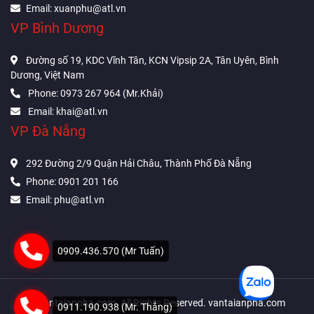
Email: xuanphu@atl.vn
VP Bình Dương
Đường số 19, KDC Vĩnh Tân, KCN Vipsip 2A, Tân Uyên, Bình
Dương, Việt Nam
Phone: 0973 267 964 (Mr.Khải)
Email: khai@atl.vn
VP Đà Nẵng
292 Đường 2/9 Quận Hải Châu, Thành Phố Đà Nẵng
Phone: 0901 201 166
Email: phu@atl.vn
0909.436.570 (Mr Tuấn)
©
vantaianpha.com.
All Rights Reserved. vantaianpha.com
0911.190.938 (Mr. Thắng)