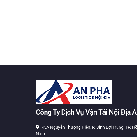
Công Ty Dịch Vụ Vận Tải Nội Địa A
45A Nguyễn Thượng Hiền, P. Bình Lợi Trung, TP. Hồ
Nam.