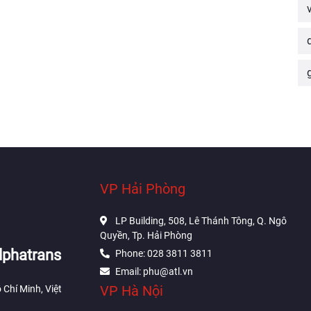
VP Hải Phòng
LP Building, 508, Lê Thánh Tông, Q. Ngô
Quyền, Tp. Hải Phòng
lphatrans
Phone: 028 3811 3811
Email: phu@atl.vn
VP Hà Nội
 Chí Minh, Việt