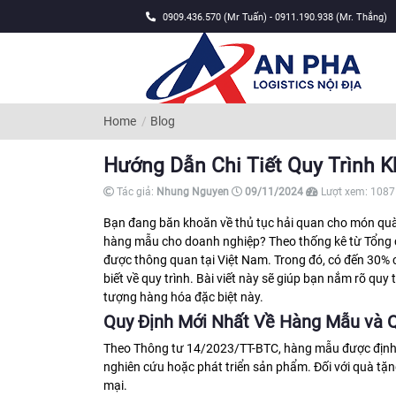
0909.436.570 (Mr Tuấn) - 0911.190.938 (Mr. Thắng)
Home
Blog
Hướng Dẫn Chi Tiết Quy Trình 
Tác giả:
Nhung Nguyen
09/11/2024
Lượt xem:
1087
Bạn đang băn khoăn về thủ tục hải quan cho món quà
hàng mẫu cho doanh nghiệp? Theo thống kê từ Tổng 
được thông quan tại Việt Nam. Trong đó, có đến 30% c
biết về quy trình. Bài viết này sẽ giúp bạn nắm rõ quy 
tượng hàng hóa đặc biệt này.
Quy Định Mới Nhất Về Hàng Mẫu và 
Theo Thông tư 14/2023/TT-BTC, hàng mẫu được định 
nghiên cứu hoặc phát triển sản phẩm. Đối với quà t
mại.