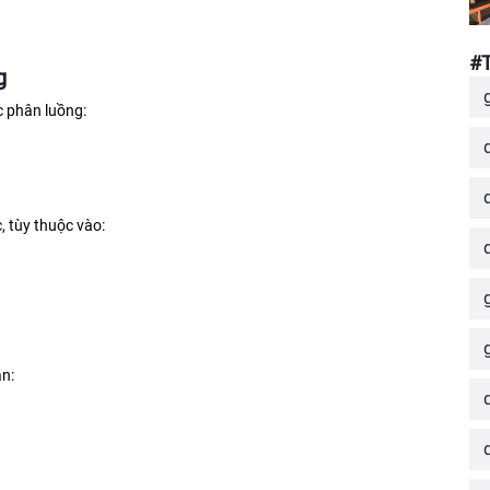
#
g
c phân luồng:
, tùy thuộc vào:
ần: