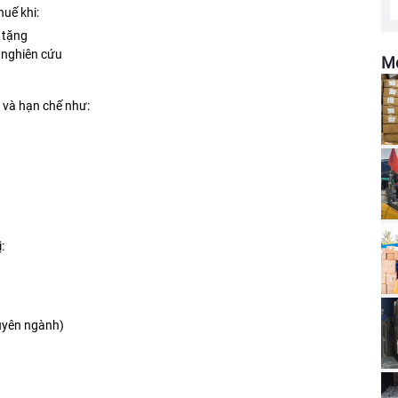
huế khi:
à tặng
 nghiên cứu
Mớ
 và hạn chế như:
:
huyên ngành)