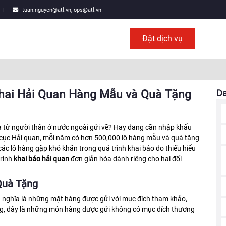
|
tuan.nguyen@atl.vn, ops@atl.vn
Đặt dịch vụ
Khai Hải Quan Hàng Mẫu và Quà Tặng
D
 từ người thân ở nước ngoài gửi về? Hay đang cần nhập khẩu
cục Hải quan, mỗi năm có hơn 500,000 lô hàng mẫu và quà tặng
ác lô hàng gặp khó khăn trong quá trình khai báo do thiếu hiểu
trình
khai báo hải quan
đơn giản hóa dành riêng cho hai đối
Quà Tặng
nghĩa là những mặt hàng được gửi với mục đích tham khảo,
ặng, đây là những món hàng được gửi không có mục đích thương