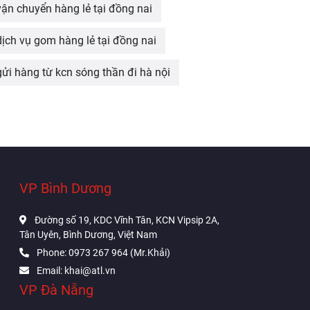
vận chuyển hàng lẻ tại đồng nai
dịch vụ gom hàng lẻ tại đồng nai
gửi hàng từ kcn sóng thần đi hà nội
VP Bình Dương
Đường số 19, KDC Vĩnh Tân, KCN Vipsip 2A,
Tân Uyên, Bình Dương, Việt Nam
Phone: 0973 267 964 (Mr.Khải)
Email: khai@atl.vn
VP Đà Nẵng