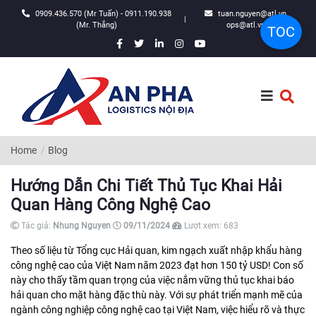
0909.436.570 (Mr Tuấn) - 0911.190.938
tuan.nguyen@atl.vn,
|
(Mr. Thắng)
ops@atl.vn
TOC
Home
Blog
Hướng Dẫn Chi Tiết Thủ Tục Khai Hải
Quan Hàng Công Nghệ Cao
Tác giả:
Nhung Nguyen
09/11/2024
Lượt xem:
683
Theo số liệu từ Tổng cục Hải quan, kim ngạch xuất nhập khẩu hàng
công nghệ cao của Việt Nam năm 2023 đạt hơn 150 tỷ USD! Con số
này cho thấy tầm quan trọng của việc nắm vững thủ tục khai báo
hải quan cho mặt hàng đặc thù này. Với sự phát triển mạnh mẽ của
ngành công nghiệp công nghệ cao tại Việt Nam, việc hiểu rõ và thực