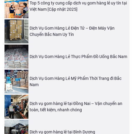
Top 5 công ty cung cấp dịch vụ gom hàng lẻ uy tín tại
Việt Nam [Cập nhật 2025]
Dịch Vụ Gom Hàng Lẻ Điện Tử – Điện Máy Vận
Chuyển Bắc Nam Uy Tín
Dịch Vụ Gom Hàng Lẻ Thực Phẩm Đồ Uống Bắc Nam
Dịch Vụ Gom Hàng Lẻ Mỹ Phẩm Thời Trang đi Bắc
Nam
Dịch vụ gom hàng lẻ tại Đồng Nai – Vận chuyển an
toàn, tiết kiệm, nhanh chóng
Dịch vụ gom hàng lẻ tại Bình Dương