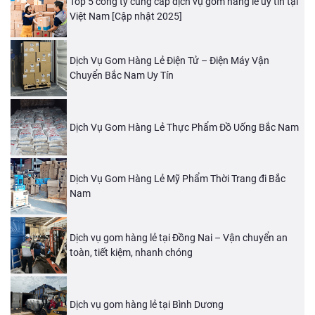
Top 5 công ty cung cấp dịch vụ gom hàng lẻ uy tín tại
Việt Nam [Cập nhật 2025]
Dịch Vụ Gom Hàng Lẻ Điện Tử – Điện Máy Vận
Chuyển Bắc Nam Uy Tín
Dịch Vụ Gom Hàng Lẻ Thực Phẩm Đồ Uống Bắc Nam
Dịch Vụ Gom Hàng Lẻ Mỹ Phẩm Thời Trang đi Bắc
Nam
Dịch vụ gom hàng lẻ tại Đồng Nai – Vận chuyển an
toàn, tiết kiệm, nhanh chóng
Dịch vụ gom hàng lẻ tại Bình Dương