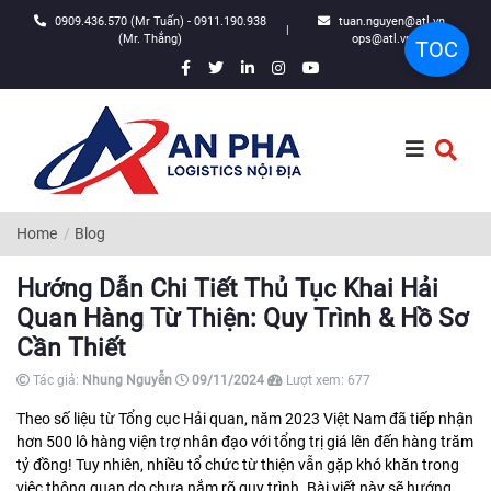
0909.436.570 (Mr Tuấn) - 0911.190.938
tuan.nguyen@atl.vn,
|
(Mr. Thắng)
ops@atl.vn
TOC
Home
Blog
Hướng Dẫn Chi Tiết Thủ Tục Khai Hải
Quan Hàng Từ Thiện: Quy Trình & Hồ Sơ
Cần Thiết
Tác giả:
Nhung Nguyễn
09/11/2024
Lượt xem:
677
Theo số liệu từ Tổng cục Hải quan, năm 2023 Việt Nam đã tiếp nhận
hơn 500 lô hàng viện trợ nhân đạo với tổng trị giá lên đến hàng trăm
tỷ đồng! Tuy nhiên, nhiều tổ chức từ thiện vẫn gặp khó khăn trong
việc thông quan do chưa nắm rõ quy trình. Bài viết này sẽ hướng