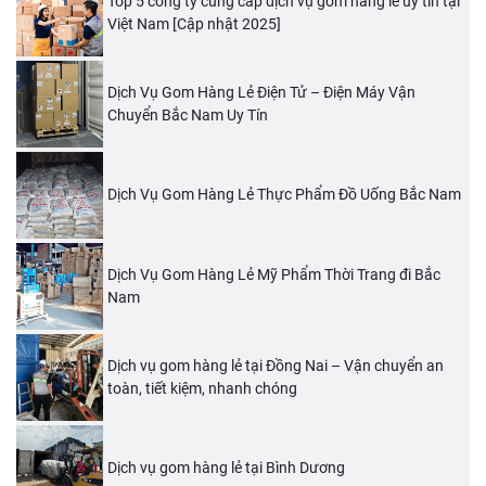
Top 5 công ty cung cấp dịch vụ gom hàng lẻ uy tín tại
Việt Nam [Cập nhật 2025]
Dịch Vụ Gom Hàng Lẻ Điện Tử – Điện Máy Vận
Chuyển Bắc Nam Uy Tín
Dịch Vụ Gom Hàng Lẻ Thực Phẩm Đồ Uống Bắc Nam
Dịch Vụ Gom Hàng Lẻ Mỹ Phẩm Thời Trang đi Bắc
Nam
Dịch vụ gom hàng lẻ tại Đồng Nai – Vận chuyển an
toàn, tiết kiệm, nhanh chóng
Dịch vụ gom hàng lẻ tại Bình Dương