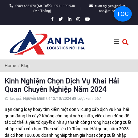
0909.436.570 (Mr Tuấn) - 0911.190.938
tuan.nguyen@atl.vn,
|
(Mr. Thắng)
ops@atl.vn
TOC
Home
Blog
Kinh Nghiệm Chọn Dịch Vụ Khai Hải
Quan Chuyên Nghiệp Năm 2024
Tác giả:
Nguyễn Minh
12/10/2024
Lượt xem:
567
Bạn đang loay hoay tìm kiếm một đơn vị cung cấp dịch vụ khai hải
quan đáng tin cậy? Không còn nghi ngờ gì nữa, việc chọn đúng đối
tác có thể là yếu tố quyết định sự thành công trong hoạt động xuất
nhập khẩu của bạn. Theo số liệu từ Tổng cục Hải quan, năm 2023
đã có hơn 100.000 doanh nghiệp tham gia hoạt động xuất nhập