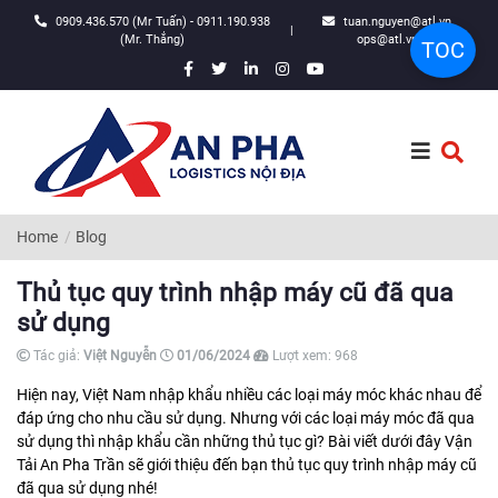
0909.436.570 (Mr Tuấn) - 0911.190.938
tuan.nguyen@atl.vn,
|
(Mr. Thắng)
ops@atl.vn
TOC
Home
Blog
Thủ tục quy trình nhập máy cũ đã qua
sử dụng
Tác giả:
Việt Nguyễn
01/06/2024
Lượt xem:
968
Hiện nay, Việt Nam nhập khẩu nhiều các loại máy móc khác nhau để
đáp ứng cho nhu cầu sử dụng. Nhưng với các loại máy móc đã qua
sử dụng thì nhập khẩu cần những thủ tục gì? Bài viết dưới đây Vận
Tải An Pha Trần sẽ giới thiệu đến bạn thủ tục quy trình nhập máy cũ
đã qua sử dụng nhé!