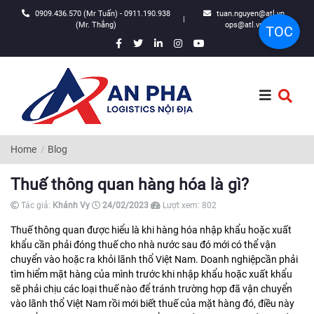
0909.436.570 (Mr Tuấn) - 0911.190.938
tuan.nguyen@atl.vn,
|
(Mr. Thắng)
ops@atl.vn
TOC
Home
Blog
Thuế thông quan hàng hóa là gì?
Tác giả:
Khánh Vy
24/02/2023
Lượt xem:
802
Thuế thông quan được hiểu là khi hàng hóa nhập khẩu hoặc xuất
khẩu cần phải đóng thuế cho nhà nước sau đó mới có thể vận
chuyển vào hoặc ra khỏi lãnh thổ Việt Nam. Doanh nghiệpcần phải
tìm hiểm mặt hàng của mình trước khi nhập khẩu hoặc xuất khẩu
sẽ phải chịu các loại thuế nào để tránh trường hợp đã vận chuyển
vào lãnh thổ Việt Nam rồi mới biết thuế của mặt hàng đó, điều này