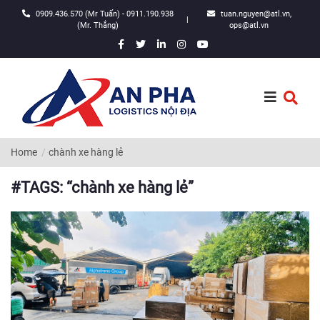
0909.436.570 (Mr Tuấn) - 0911.190.938
tuan.nguyen@atl.vn,
|
(Mr. Thắng)
ops@atl.vn
Home
chành xe hàng lẻ
#TAGS: “chành xe hàng lẻ”