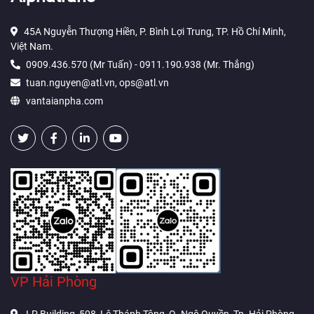
45A Nguyễn Thượng Hiền, P. Bình Lợi Trung, TP. Hồ Chí Minh,
Việt Nam.
0909.436.570 (Mr Tuấn) - 0911.190.938 (Mr. Thắng)
tuan.nguyen@atl.vn, ops@atl.vn
vantaianpha.com
VP Hải Phòng
LP Building, 508, Lê Thánh Tông, Q. Ngô Quyền, Tp. Hải Phòng