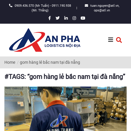
0909.436.570 (Mr Tuấn) - 0911.190.938
tuan.nguyen@atl.vn,
|
(Mr. Thắng)
ops@atl.vn
Home
gom hàng lẻ bắc nam tại đà nẵng
#TAGS: “gom hàng lẻ bắc nam tại đà nẵng”