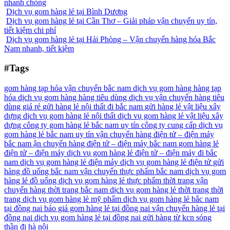
nhanh chóng
Dịch vụ gom hàng lẻ tại Bình Dương
Dịch vụ gom hàng lẻ tại Cần Thơ – Giải pháp vận chuyển uy tín,
tiết kiệm chi phí
Dịch vụ gom hàng lẻ tại Hải Phòng – Vận chuyển hàng hóa Bắc
Nam nhanh, tiết kiệm
#Tags
gom hàng tạp hóa vận chuyển bắc nam
dịch vụ gom hàng hàng tạp
hóa
dịch vụ gom hàng hàng tiêu dùng
dịch vụ vận chuyển hàng tiêu
dùng giá rẻ
gửi hàng lẻ nội thất đi bắc nam
gửi hàng lẻ vật liệu xây
dựng
dịch vụ gom hàng lẻ nội thất
dịch vụ gom hàng lẻ vật liệu xây
dựng
công ty gom hàng lẻ bắc nam uy tín
công ty cung cấp dịch vụ
gom hàng lẻ bắc nam uy tín
vận chuyển hàng điện tử – điện máy
bắc nam
ận chuyển hàng điện tử – điện máy bắc nam
gom hàng lẻ
điện tử – điện máy
dịch vụ gom hàng lẻ điện tử – điện máy đi bắc
nam
dịch vụ gom hàng lẻ điện máy
dịch vụ gom hàng lẻ điện tử
gửi
hàng đồ uống bắc nam
vận chuyển thực phẩm bắc nam
dịch vụ gom
hàng lẻ đồ uống
dịch vụ gom hàng lẻ thực phẩm
thời trang
vận
chuyển hàng thời trang bắc nam
dịch vụ gom hàng lẻ thời trang
thời
trang
dịch vụ gom hàng lẻ mỹ phẩm
dịch vụ gom hàng lẻ bắc nam
tại đồng nai
báo giá gom hàng lẻ tại đồng nai
vận chuyển hàng lẻ tại
đồng nai
dịch vụ gom hàng lẻ tại đồng nai
gửi hàng từ kcn sóng
thần đi hà nội