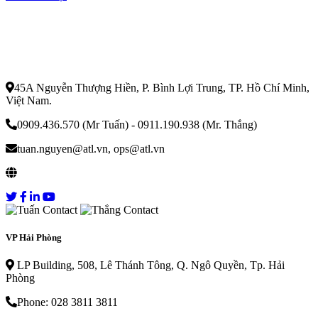
Công Ty Dịch Vụ Vận Tải Nội Địa
Alphatrans
45A Nguyễn Thượng Hiền, P. Bình Lợi Trung, TP. Hồ Chí Minh,
Việt Nam.
0909.436.570 (Mr Tuấn) - 0911.190.938 (Mr. Thắng)
tuan.nguyen@atl.vn, ops@atl.vn
vantaianpha.com
VP Hải Phòng
LP Building, 508, Lê Thánh Tông, Q. Ngô Quyền, Tp. Hải
Phòng
Phone: 028 3811 3811