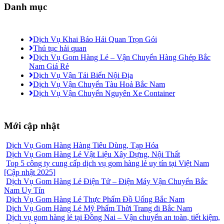
Danh mục
Dịch Vụ Khai Báo Hải Quan Trọn Gói
Thủ tục hải quan
Dịch Vụ Gom Hàng Lẻ – Vận Chuyển Hàng Ghép Bắc
Nam Giá Rẻ
Dịch Vụ Vận Tải Biển Nội Địa
Dịch Vụ Vận Chuyển Tàu Hoả Bắc Nam
Dịch Vụ Vận Chuyển Nguyên Xe Container
Mới cập nhật
Dịch Vụ Gom Hàng Hàng Tiêu Dùng, Tạp Hóa
Dịch Vụ Gom Hàng Lẻ Vật Liệu Xây Dựng, Nội Thất
Top 5 công ty cung cấp dịch vụ gom hàng lẻ uy tín tại Việt Nam
[Cập nhật 2025]
Dịch Vụ Gom Hàng Lẻ Điện Tử – Điện Máy Vận Chuyển Bắc
Nam Uy Tín
Dịch Vụ Gom Hàng Lẻ Thực Phẩm Đồ Uống Bắc Nam
Dịch Vụ Gom Hàng Lẻ Mỹ Phẩm Thời Trang đi Bắc Nam
Dịch vụ gom hàng lẻ tại Đồng Nai – Vận chuyển an toàn, tiết kiệm,