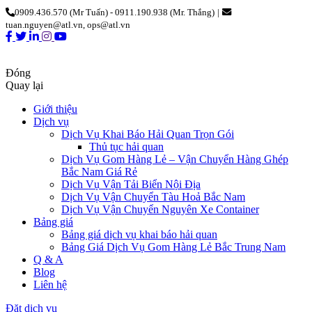
0909.436.570 (Mr Tuấn) - 0911.190.938 (Mr. Thắng)
|
tuan.nguyen@atl.vn, ops@atl.vn
Đóng
Quay lại
Giới thiệu
Dịch vụ
Dịch Vụ Khai Báo Hải Quan Trọn Gói
Thủ tục hải quan
Dịch Vụ Gom Hàng Lẻ – Vận Chuyển Hàng Ghép
Bắc Nam Giá Rẻ
Dịch Vụ Vận Tải Biển Nội Địa
Dịch Vụ Vận Chuyển Tàu Hoả Bắc Nam
Dịch Vụ Vận Chuyển Nguyên Xe Container
Bảng giá
Bảng giá dịch vụ khai báo hải quan
Bảng Giá Dịch Vụ Gom Hàng Lẻ Bắc Trung Nam
Q & A
Blog
Liên hệ
Đặt dịch vụ