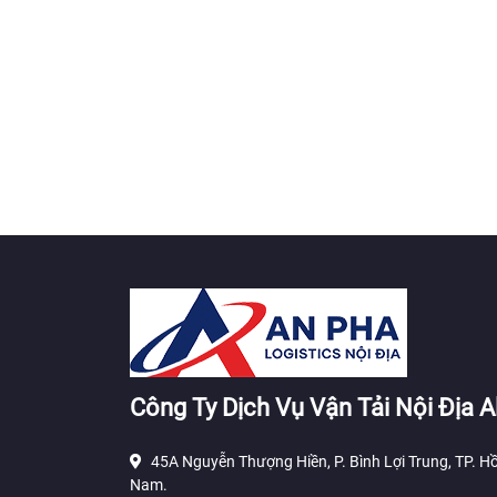
Công Ty Dịch Vụ Vận Tải Nội Địa A
45A Nguyễn Thượng Hiền, P. Bình Lợi Trung, TP. Hồ
Nam.