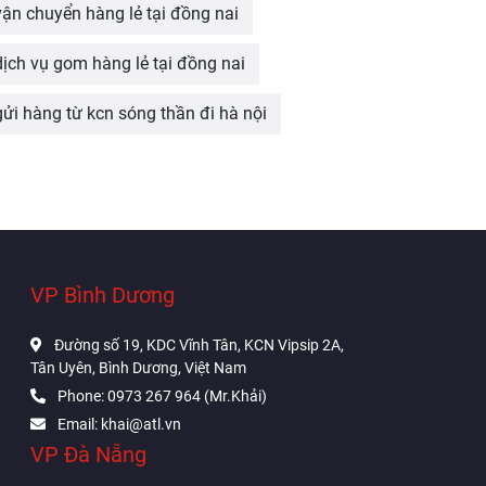
vận chuyển hàng lẻ tại đồng nai
dịch vụ gom hàng lẻ tại đồng nai
gửi hàng từ kcn sóng thần đi hà nội
VP Bình Dương
Đường số 19, KDC Vĩnh Tân, KCN Vipsip 2A,
Tân Uyên, Bình Dương, Việt Nam
Phone: 0973 267 964 (Mr.Khải)
Email: khai@atl.vn
VP Đà Nẵng