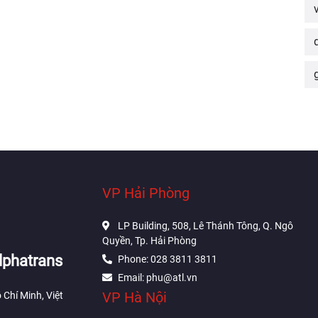
VP Hải Phòng
LP Building, 508, Lê Thánh Tông, Q. Ngô
Quyền, Tp. Hải Phòng
lphatrans
Phone: 028 3811 3811
Email: phu@atl.vn
VP Hà Nội
 Chí Minh, Việt