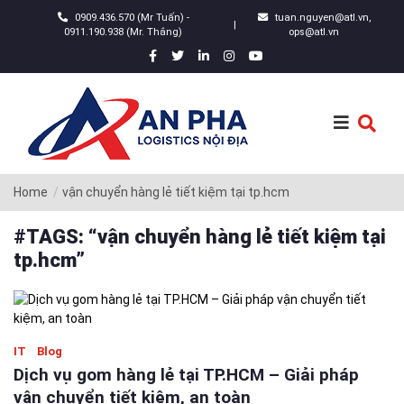
0909.436.570 (Mr Tuấn) -
tuan.nguyen@atl.vn,
|
0911.190.938 (Mr. Thắng)
ops@atl.vn
Home
vận chuyển hàng lẻ tiết kiệm tại tp.hcm
#TAGS: “vận chuyển hàng lẻ tiết kiệm tại
tp.hcm”
IT
Blog
Dịch vụ gom hàng lẻ tại TP.HCM – Giải pháp
vận chuyển tiết kiệm, an toàn