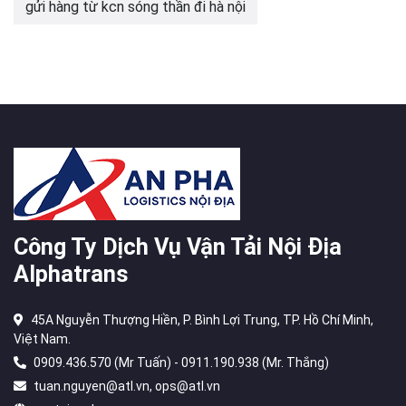
gửi hàng từ kcn sóng thần đi hà nội
Công Ty Dịch Vụ Vận Tải Nội Địa
Alphatrans
45A Nguyễn Thượng Hiền, P. Bình Lợi Trung, TP. Hồ Chí Minh,
Việt Nam.
0909.436.570 (Mr Tuấn) - 0911.190.938 (Mr. Thắng)
tuan.nguyen@atl.vn, ops@atl.vn