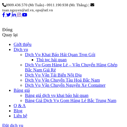
0909.436.570 (Mr Tuấn) - 0911.190.938 (Mr. Thắng)
|
tuan.nguyen@atl.vn, ops@atl.vn
Đóng
Quay lại
Giới thiệu
Dịch vụ
Dịch Vụ Khai Báo Hải Quan Trọn Gói
Thủ tục hải quan
Dịch Vụ Gom Hàng Lẻ – Vận Chuyển Hàng Ghép
Bắc Nam Giá Rẻ
Dịch Vụ Vận Tải Biển Nội Địa
Dịch Vụ Vận Chuyển Tàu Hoả Bắc Nam
Dịch Vụ Vận Chuyển Nguyên Xe Container
Bảng giá
Bảng giá dịch vụ khai báo hải quan
Bảng Giá Dịch Vụ Gom Hàng Lẻ Bắc Trung Nam
Q & A
Blog
Liên hệ
Đặt dịch vụ