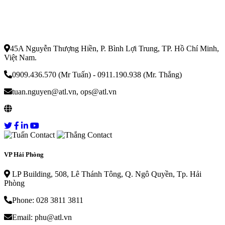
Công Ty Dịch Vụ Vận Tải Nội Địa
Alphatrans
45A Nguyễn Thượng Hiền, P. Bình Lợi Trung, TP. Hồ Chí Minh,
Việt Nam.
0909.436.570 (Mr Tuấn) - 0911.190.938 (Mr. Thắng)
tuan.nguyen@atl.vn, ops@atl.vn
vantaianpha.com
VP Hải Phòng
LP Building, 508, Lê Thánh Tông, Q. Ngô Quyền, Tp. Hải
Phòng
Phone: 028 3811 3811
Email: phu@atl.vn