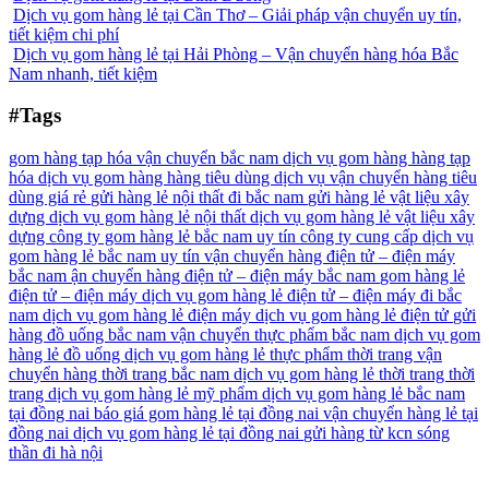
Dịch vụ gom hàng lẻ tại Cần Thơ – Giải pháp vận chuyển uy tín,
tiết kiệm chi phí
Dịch vụ gom hàng lẻ tại Hải Phòng – Vận chuyển hàng hóa Bắc
Nam nhanh, tiết kiệm
#Tags
gom hàng tạp hóa vận chuyển bắc nam
dịch vụ gom hàng hàng tạp
hóa
dịch vụ gom hàng hàng tiêu dùng
dịch vụ vận chuyển hàng tiêu
dùng giá rẻ
gửi hàng lẻ nội thất đi bắc nam
gửi hàng lẻ vật liệu xây
dựng
dịch vụ gom hàng lẻ nội thất
dịch vụ gom hàng lẻ vật liệu xây
dựng
công ty gom hàng lẻ bắc nam uy tín
công ty cung cấp dịch vụ
gom hàng lẻ bắc nam uy tín
vận chuyển hàng điện tử – điện máy
bắc nam
ận chuyển hàng điện tử – điện máy bắc nam
gom hàng lẻ
điện tử – điện máy
dịch vụ gom hàng lẻ điện tử – điện máy đi bắc
nam
dịch vụ gom hàng lẻ điện máy
dịch vụ gom hàng lẻ điện tử
gửi
hàng đồ uống bắc nam
vận chuyển thực phẩm bắc nam
dịch vụ gom
hàng lẻ đồ uống
dịch vụ gom hàng lẻ thực phẩm
thời trang
vận
chuyển hàng thời trang bắc nam
dịch vụ gom hàng lẻ thời trang
thời
trang
dịch vụ gom hàng lẻ mỹ phẩm
dịch vụ gom hàng lẻ bắc nam
tại đồng nai
báo giá gom hàng lẻ tại đồng nai
vận chuyển hàng lẻ tại
đồng nai
dịch vụ gom hàng lẻ tại đồng nai
gửi hàng từ kcn sóng
thần đi hà nội