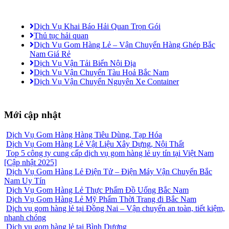
Dịch Vụ Khai Báo Hải Quan Trọn Gói
Thủ tục hải quan
Dịch Vụ Gom Hàng Lẻ – Vận Chuyển Hàng Ghép Bắc
Nam Giá Rẻ
Dịch Vụ Vận Tải Biển Nội Địa
Dịch Vụ Vận Chuyển Tàu Hoả Bắc Nam
Dịch Vụ Vận Chuyển Nguyên Xe Container
Mới cập nhật
Dịch Vụ Gom Hàng Hàng Tiêu Dùng, Tạp Hóa
Dịch Vụ Gom Hàng Lẻ Vật Liệu Xây Dựng, Nội Thất
Top 5 công ty cung cấp dịch vụ gom hàng lẻ uy tín tại Việt Nam
[Cập nhật 2025]
Dịch Vụ Gom Hàng Lẻ Điện Tử – Điện Máy Vận Chuyển Bắc
Nam Uy Tín
Dịch Vụ Gom Hàng Lẻ Thực Phẩm Đồ Uống Bắc Nam
Dịch Vụ Gom Hàng Lẻ Mỹ Phẩm Thời Trang đi Bắc Nam
Dịch vụ gom hàng lẻ tại Đồng Nai – Vận chuyển an toàn, tiết kiệm,
nhanh chóng
Dịch vụ gom hàng lẻ tại Bình Dương