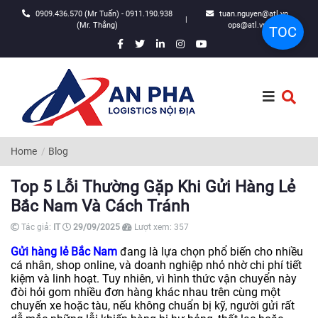
0909.436.570 (Mr Tuấn) - 0911.190.938
tuan.nguyen@atl.vn,
|
(Mr. Thắng)
ops@atl.vn
TOC
Home
Blog
Top 5 Lỗi Thường Gặp Khi Gửi Hàng Lẻ
Bắc Nam Và Cách Tránh
Tác giả:
IT
29/09/2025
Lượt xem:
357
Gửi hàng lẻ Bắc Nam
đang là lựa chọn phổ biến cho nhiều
cá nhân, shop online, và doanh nghiệp nhỏ nhờ chi phí tiết
kiệm và linh hoạt. Tuy nhiên, vì hình thức vận chuyển này
đòi hỏi gom nhiều đơn hàng khác nhau trên cùng một
chuyến xe hoặc tàu, nếu không chuẩn bị kỹ, người gửi rất