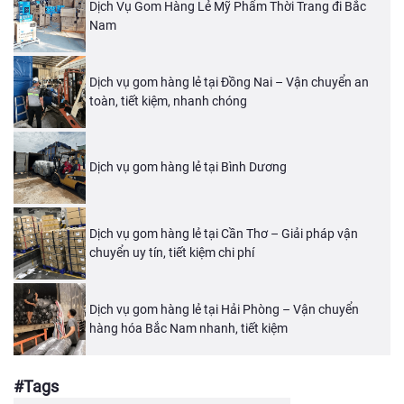
Dịch Vụ Gom Hàng Lẻ Mỹ Phẩm Thời Trang đi Bắc
Nam
Dịch vụ gom hàng lẻ tại Đồng Nai – Vận chuyển an
toàn, tiết kiệm, nhanh chóng
Dịch vụ gom hàng lẻ tại Bình Dương
Dịch vụ gom hàng lẻ tại Cần Thơ – Giải pháp vận
chuyển uy tín, tiết kiệm chi phí
Dịch vụ gom hàng lẻ tại Hải Phòng – Vận chuyển
hàng hóa Bắc Nam nhanh, tiết kiệm
#Tags