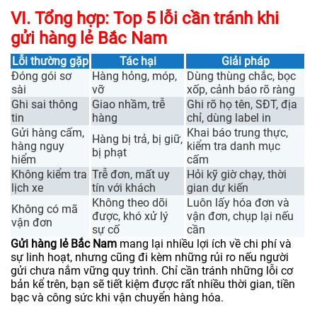
VI. Tổng hợp: Top 5 lỗi cần tránh khi
gửi hàng lẻ Bắc Nam
Lỗi thường gặp
Tác hại
Giải pháp
Đóng gói sơ
Hàng hỏng, móp,
Dùng thùng chắc, bọc
sài
vỡ
xốp, cảnh báo rõ ràng
Ghi sai thông
Giao nhầm, trễ
Ghi rõ họ tên, SĐT, địa
tin
hàng
chỉ, dùng label in
Gửi hàng cấm,
Khai báo trung thực,
Hàng bị trả, bị giữ,
hàng nguy
kiểm tra danh mục
bị phạt
hiểm
cấm
Không kiểm tra
Trễ đơn, mất uy
Hỏi kỹ giờ chạy, thời
lịch xe
tín với khách
gian dự kiến
Không theo dõi
Luôn lấy hóa đơn và
Không có mã
được, khó xử lý
vận đơn, chụp lại nếu
vận đơn
sự cố
cần
Gửi hàng lẻ Bắc Nam
mang lại nhiều lợi ích về chi phí và
sự linh hoạt, nhưng cũng đi kèm những rủi ro nếu người
gửi chưa nắm vững quy trình. Chỉ cần tránh những lỗi cơ
bản kể trên, bạn sẽ tiết kiệm được rất nhiều thời gian, tiền
bạc và công sức khi vận chuyển hàng hóa.