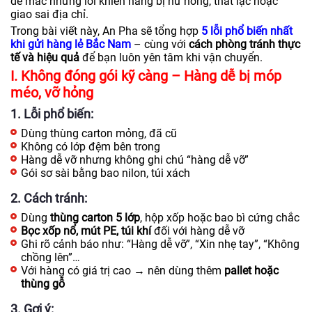
dễ mắc những lỗi khiến hàng bị hư hỏng, thất lạc hoặc
giao sai địa chỉ.
Trong bài viết này, An Pha sẽ tổng hợp
5 lỗi phổ biến nhất
khi gửi hàng lẻ Bắc Nam
– cùng với
cách phòng tránh thực
tế và hiệu quả
để bạn luôn yên tâm khi vận chuyển.
I. Không đóng gói kỹ càng – Hàng dễ bị móp
méo, vỡ hỏng
1. Lỗi phổ biến:
Dùng thùng carton mỏng, đã cũ
Không có lớp đệm bên trong
Hàng dễ vỡ nhưng không ghi chú “hàng dễ vỡ”
Gói sơ sài bằng bao nilon, túi xách
2. Cách tránh:
Dùng
thùng carton 5 lớp
, hộp xốp hoặc bao bì cứng chắc
Bọc xốp nổ, mút PE, túi khí
đối với hàng dễ vỡ
Ghi rõ cảnh báo như: “Hàng dễ vỡ”, “Xin nhẹ tay”, “Không
chồng lên”…
Với hàng có giá trị cao → nên dùng thêm
pallet hoặc
thùng gỗ
3. Gợi ý: