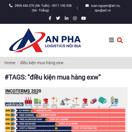
0909.436.570 (Mr Tuấn) - 0911.190.938
tuan.nguyen@atl.vn,
|
(Mr. Thắng)
ops@atl.vn
Home
điều kiện mua hàng exw
#TAGS: “điều kiện mua hàng exw”