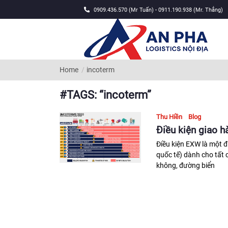
0909.436.570 (Mr Tuấn) - 0911.190.938 (Mr. Thắng)
Home
incoterm
#TAGS: “incoterm”
Thu Hiền
Blog
Điều kiện giao 
Điều kiện EXW là một đ
quốc tế) dành cho tất 
không, đường biển