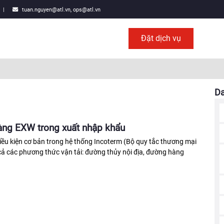
|
tuan.nguyen@atl.vn, ops@atl.vn
Đặt dịch vụ
D
hàng EXW trong xuất nhập khẩu
iều kiện cơ bản trong hệ thống Incoterm (Bộ quy tắc thương mại
cả các phương thức vận tải: đường thủy nội địa, đường hàng