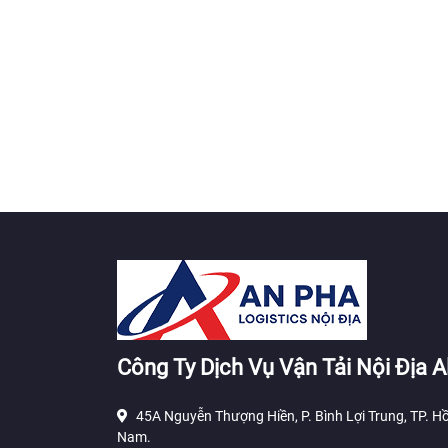
Công Ty Dịch Vụ Vận Tải Nội Địa A
45A Nguyễn Thượng Hiền, P. Bình Lợi Trung, TP. Hồ
Nam.