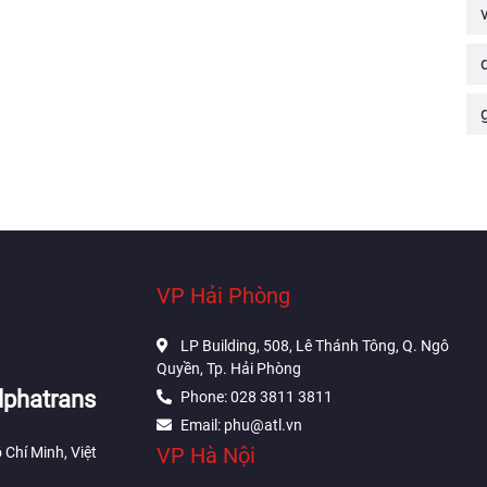
VP Hải Phòng
LP Building, 508, Lê Thánh Tông, Q. Ngô
Quyền, Tp. Hải Phòng
lphatrans
Phone: 028 3811 3811
Email: phu@atl.vn
VP Hà Nội
 Chí Minh, Việt