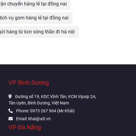
vận chuyển hàng lẻ tại đồng nai
dịch vụ gom hàng lẻ tại đồng nai
gửi hàng từ kcn sóng thần đi hà nội
VP Bình Dương
Đường số 19, KDC Vĩnh Tân, KCN Vipsip 2A,
Tân Uyên, Bình Dương, Việt Nam
Phone: 0973 267 964 (Mr.Khải)
Email: khai@atl.vn
VP Đà Nẵng