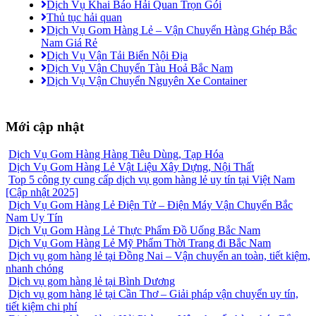
Dịch Vụ Khai Báo Hải Quan Trọn Gói
Thủ tục hải quan
Dịch Vụ Gom Hàng Lẻ – Vận Chuyển Hàng Ghép Bắc
Nam Giá Rẻ
Dịch Vụ Vận Tải Biển Nội Địa
Dịch Vụ Vận Chuyển Tàu Hoả Bắc Nam
Dịch Vụ Vận Chuyển Nguyên Xe Container
Mới cập nhật
Dịch Vụ Gom Hàng Hàng Tiêu Dùng, Tạp Hóa
Dịch Vụ Gom Hàng Lẻ Vật Liệu Xây Dựng, Nội Thất
Top 5 công ty cung cấp dịch vụ gom hàng lẻ uy tín tại Việt Nam
[Cập nhật 2025]
Dịch Vụ Gom Hàng Lẻ Điện Tử – Điện Máy Vận Chuyển Bắc
Nam Uy Tín
Dịch Vụ Gom Hàng Lẻ Thực Phẩm Đồ Uống Bắc Nam
Dịch Vụ Gom Hàng Lẻ Mỹ Phẩm Thời Trang đi Bắc Nam
Dịch vụ gom hàng lẻ tại Đồng Nai – Vận chuyển an toàn, tiết kiệm,
nhanh chóng
Dịch vụ gom hàng lẻ tại Bình Dương
Dịch vụ gom hàng lẻ tại Cần Thơ – Giải pháp vận chuyển uy tín,
tiết kiệm chi phí