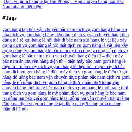
Dịch vụ gom hàng lẻ tại Hải Phòng – Vận chuyển hàng hóa Bắc
Nam nhanh, tiết kiệm
#Tags
gom hàng tạp hóa vận chuyển bắc nam
dịch vụ gom hàng hàng tạp
hóa
dịch vụ gom hàng hàng tiêu dùng
dịch vụ vận chuyển hàng tiêu
dùng giá rẻ
gửi hàng lẻ nội thất đi bắc nam
gửi hàng lẻ vật liệu xây
dựng
dịch vụ gom hàng lẻ nội thất
dịch vụ gom hàng lẻ vật liệu xây
dựng
công ty gom hàng lẻ bắc nam uy tín
công ty cung cấp dịch vụ
gom hàng lẻ bắc nam uy tín
vận chuyển hàng điện tử – điện máy
bắc nam
ận chuyển hàng điện tử – điện máy bắc nam
gom hàng lẻ
điện tử – điện máy
dịch vụ gom hàng lẻ điện tử – điện máy đi bắc
nam
dịch vụ gom hàng lẻ điện máy
dịch vụ gom hàng lẻ điện tử
gửi
hàng đồ uống bắc nam
vận chuyển thực phẩm bắc nam
dịch vụ gom
hàng lẻ đồ uống
dịch vụ gom hàng lẻ thực phẩm
thời trang
vận
chuyển hàng thời trang bắc nam
dịch vụ gom hàng lẻ thời trang
thời
trang
dịch vụ gom hàng lẻ mỹ phẩm
dịch vụ gom hàng lẻ bắc nam
tại đồng nai
báo giá gom hàng lẻ tại đồng nai
vận chuyển hàng lẻ tại
đồng nai
dịch vụ gom hàng lẻ tại đồng nai
gửi hàng từ kcn sóng
thần đi hà nội
Công Ty Dịch Vụ Vận Tải Nội Địa