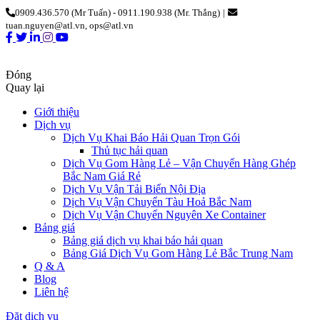
0909.436.570 (Mr Tuấn) - 0911.190.938 (Mr. Thắng)
|
tuan.nguyen@atl.vn, ops@atl.vn
Đóng
Quay lại
Giới thiệu
Dịch vụ
Dịch Vụ Khai Báo Hải Quan Trọn Gói
Thủ tục hải quan
Dịch Vụ Gom Hàng Lẻ – Vận Chuyển Hàng Ghép
Bắc Nam Giá Rẻ
Dịch Vụ Vận Tải Biển Nội Địa
Dịch Vụ Vận Chuyển Tàu Hoả Bắc Nam
Dịch Vụ Vận Chuyển Nguyên Xe Container
Bảng giá
Bảng giá dịch vụ khai báo hải quan
Bảng Giá Dịch Vụ Gom Hàng Lẻ Bắc Trung Nam
Q & A
Blog
Liên hệ
Đặt dịch vụ