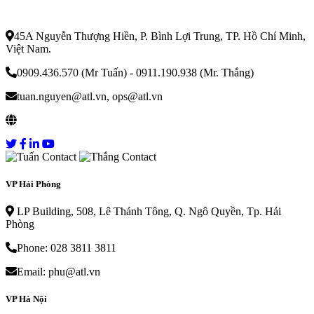
Alphatrans
45A Nguyễn Thượng Hiền, P. Bình Lợi Trung, TP. Hồ Chí Minh,
Việt Nam.
0909.436.570 (Mr Tuấn) - 0911.190.938 (Mr. Thắng)
tuan.nguyen@atl.vn, ops@atl.vn
vantaianpha.com
VP Hải Phòng
LP Building, 508, Lê Thánh Tông, Q. Ngô Quyền, Tp. Hải
Phòng
Phone: 028 3811 3811
Email: phu@atl.vn
VP Hà Nội