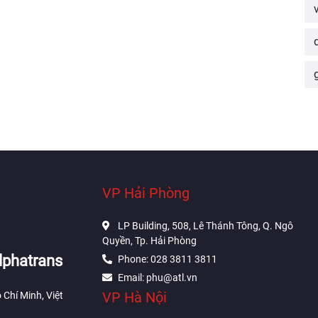
VP Hải Phòng
LP Building, 508, Lê Thánh Tông, Q. Ngô
Quyền, Tp. Hải Phòng
lphatrans
Phone: 028 3811 3811
Email: phu@atl.vn
VP Hà Nội
 Chí Minh, Việt