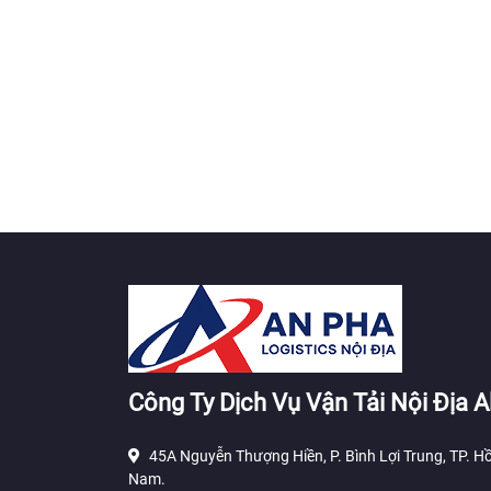
Công Ty Dịch Vụ Vận Tải Nội Địa A
45A Nguyễn Thượng Hiền, P. Bình Lợi Trung, TP. Hồ
Nam.