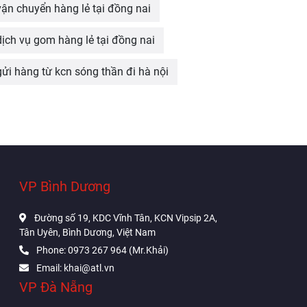
vận chuyển hàng lẻ tại đồng nai
dịch vụ gom hàng lẻ tại đồng nai
gửi hàng từ kcn sóng thần đi hà nội
VP Bình Dương
Đường số 19, KDC Vĩnh Tân, KCN Vipsip 2A,
Tân Uyên, Bình Dương, Việt Nam
Phone: 0973 267 964 (Mr.Khải)
Email: khai@atl.vn
VP Đà Nẵng