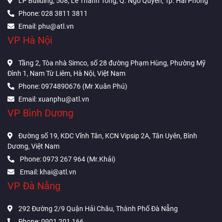
LP Building, 508, Lê Thánh Tông, Q. Ngô Quyền, Tp. Hải Phòng
Phone: 028 3811 3811
Email: phu@atl.vn
VP Hà Nội
Tầng 2, Tòa nhà Simco, số 28 đường Phạm Hùng, Phường Mỹ
Đình 1, Nam Từ Liêm, Hà Nội, Việt Nam
Phone: 0974890676 (Mr Xuân Phú)
Email: xuanphu@atl.vn
VP Bình Dương
Đường số 19, KDC Vĩnh Tân, KCN Vipsip 2A, Tân Uyên, Bình
Dương, Việt Nam
Phone: 0973 267 964 (Mr.Khải)
Email: khai@atl.vn
VP Đà Nẵng
292 Đường 2/9 Quận Hải Châu, Thành Phố Đà Nẵng
Phone: 0901 201 166