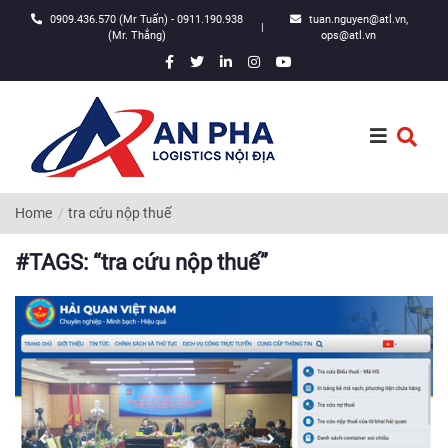
0909.436.570 (Mr Tuấn) - 0911.190.938
tuan.nguyen@atl.vn,
|
(Mr. Thắng)
ops@atl.vn
Home
tra cứu nộp thuế
#TAGS: “tra cứu nộp thuế”